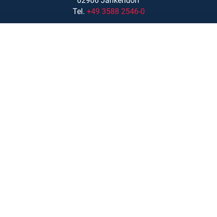
02906 Jänkendorf
Tel.
+49 3588 2546-0
info@lift-manager.de
Zentrale Massing
Mühlenweg 1
84323 Massing
Tel.
08724 9601 – 20
www.lift-manager.de
Leistungen
Schulungen
Ersatzteile
Standorte
Über uns
Karriere