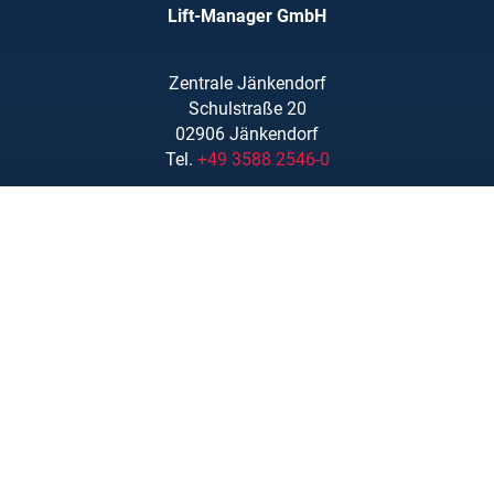
Lift-Manager GmbH
Zentrale Jänkendorf
Schulstraße 20
02906 Jänkendorf
Tel.
+49 3588 2546-0
info@lift-manager.de
Zentrale Massing
Mühlenweg 1
84323 Massing
Tel.
08724 9601 – 20
www.lift-manager.de
Leistungen
Schulungen
Ersatzteile