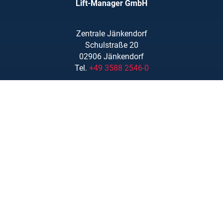
Lift-Manager GmbH
Zentrale Jänkendorf
Schulstraße 20
02906 Jänkendorf
Tel.
+49 3588 2546-0
info@lift-manager.de
Zentrale Massing
Mühlenweg 1
84323 Massing
Tel.
08724 9601 – 20
www.lift-manager.de
Leistungen
Schulungen
Ersatzteile