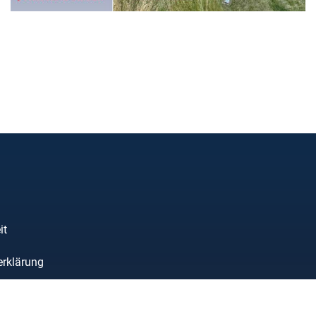
it
erklärung
oads